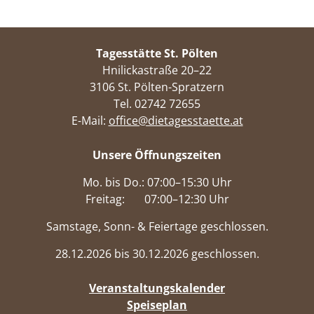
Training der Koordination von rechts und
links darstellt. Regelmäßiges Training kann
Schlaf- und Verdauungsprobleme positiv
Tagesstätte St. Pölten
beeinflussen und die Durchblutung steigern.
Hnilickastraße 20–22
3106 St. Pölten-Spratzern
Tel. 02742 72655
E-Mail:
office@dietagesstaette.at
Unsere Öffnungszeiten
Mo. bis Do.: 07:00–15:30 Uhr
Freitag: 07:00–12:30 Uhr
Samstage, Sonn- & Feiertage geschlossen.
28.12.2026 bis 30.12.2026 geschlossen.
Veranstaltungskalender
Speiseplan