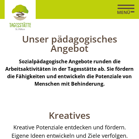
Zum
Zur
Zur
Seitenbereiche:
Inhalt
Hauptnavigation
Footernavigation
MENÜ
Logo
Tagesstätte
St.
Unser pädagogisches
Pölten
Angebot
verlinkt
zur
Sozialpädagogische Angebote runden die
Startseite
Arbeitsaktivitäten in der Tagesstätte ab. Sie fördern
die Fähigkeiten und entwickeln die Potenziale von
Menschen mit Behinderung.
Beruhigung von Seele und
Sport und Spiel
Trainingsküche
Kreatives
Musik
Geist
In der Gruppe mit dem /der BetreuerIn einen
Kreative Potenziale entdecken und fördern.
Eigene Grenzen und eigene Möglichkeiten
Menüplan erstellen. Er enthält Speisen, deren
Eigene Ideen entwickeln und Ziele verfolgen.
Freude ganz direkt über Musik spüren.
kennenlernen.