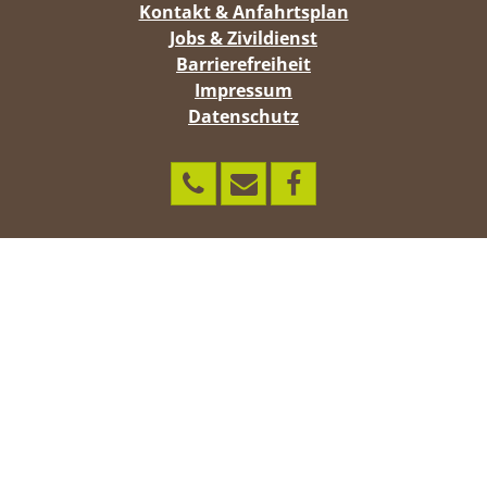
Kontakt & Anfahrtsplan
Jobs & Zivildienst
Barrierefreiheit
Impressum
Datenschutz
Rufen
Schreiben
Zu
Sie
Sie
Facebook
uns
uns!
an!