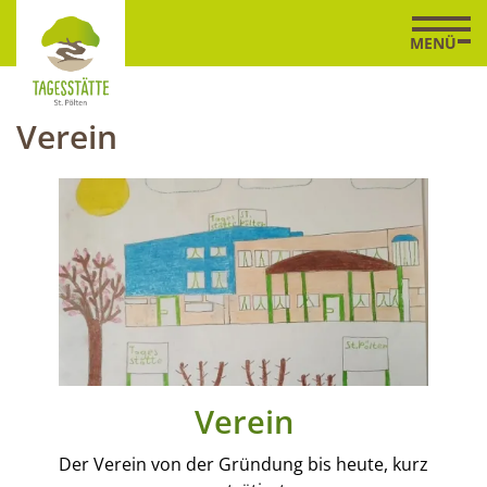
Zum
Zur
Zur
Seitenbereiche:
Inhalt
Hauptnavigation
Footernavigation
MENÜ
Logo
Tagesstätte
St.
Verein
Pölten
verlinkt
zur
Startseite
Verein
Der Verein von der Gründung bis heute, kurz